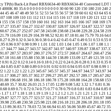
icacy TP(b) Back-Lit Panel RBX6634-40 RBX6634-40 Converted LDT E
4000K 80 35.6 0 0 0 0 0 0 0 0 0 0 0 30 60 90 120 150 180 210 240 27
 44 45 46 47 48 49 50 51 52 53 54 55 56 57 58 59 60 61 62 63 64 65 
 107 108 109 110 111 112 113 114 115 116 117 118 119 120 121 122 
4 155 156 157 158 159 160 161 162 163 164 165 166 167 168 169 17
37.27 335.87 334.27 332.67 330.87 328.97 326.97 324.87 322.57 320
60.67 256.27 252.07 247.58 243.08 238.68 234.08 229.28 224.58 219
1.79 116.09 110.29 104.39 98.52 92.81 87.18 81.44 75.79 70.16 64.6
 0.27 0.29 0.32 0.34 0.36 0.38 0.4 0.42 0.45 0.47 0.49 0.51 0.53 0.55 0
0.95 0.96 0.97 0.98 0.99 1 1.01 1.02 1.03 1.04 1.05 1.06 1.07 1.08 1.1 
45.17 344.77 344.27 343.57 342.87 341.97 340.97 339.87 338.67 337.
91.07 287.57 283.97 280.37 276.57 272.57 268.67 264.67 260.47 256
67.18 161.68 155.88 150.38 144.59 138.89 133.09 127.49 121.59 115.
0.91 0.22 0.12 0.14 0.16 0.18 0.2 0.22 0.24 0.26 0.28 0.3 0.33 0.35 0
.84 0.85 0.87 0.88 0.89 0.9 0.91 0.92 0.93 0.94 0.95 0.97 0.98 0.99 1 
 1.22 1.22 1.22 1.22 1.23 345.67 345.57 345.37 344.97 344.57 343.97
11.17 308.27 305.37 302.37 299.27 295.87 292.57 289.17 285.67 282
01.88 196.68 191.38 186.18 180.78 175.28 169.88 164.28 158.68 153
0.69 35.7 30.82 26.03 21.5 17.05 12.89 9.08 5.82 3.32 1.7 0.81 0.36 0
 0.68 0.69 0.71 0.72 0.74 0.75 0.77 0.78 0.79 0.8 0.81 0.83 0.84 0.85 0
15 1.17 1.17 1.18 1.18 1.19 1.19 1.2 1.2 1.2 1.21 1.21 1.21 1.21 1.21
29.87 327.77 325.77 323.57 321.27 318.87 316.37 313.67 310.97 308
39.98 235.48 230.58 225.98 221.08 216.18 211.28 206.18 201.18 195
.13 89.36 83.71 78.03 72.56 66.94 61.65 56.06 50.89 45.67 40.72 35.