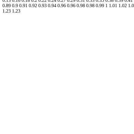
0.13 0.16 0.18 0.2 0.22 0.24 0.27 0.29 0.31 0.33 0.35 0.38 0.39 0.41
0.89 0.9 0.91 0.92 0.93 0.94 0.96 0.96 0.98 0.98 0.99 1 1.01 1.02 1.
1.23 1.23