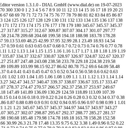
ditor version 1.3.1.0 - DIAL GmbH (www.dial.de) on 19-07-2023
0 300 330 0 1 2 3 4 5 6 7 8 9 10 11 12 13 14 15 16 17 18 19 20 21
66 67 68 69 70 71 72 73 74 75 76 77 78 79 80 81 82 83 84 85 86 87
123 124 125 126 127 128 129 130 131 132 133 134 135 136 137 138
0 171 172 173 174 175 176 177 178 179 180 345.67 345.57 345.37
.27 317.87 315.27 312.67 309.87 307.07 304.17 301.07 297.77
.58 214.78 209.68 204.68 199.58 194.18 188.98 183.78 178.28
7 59.13 53.69 48.25 42.99 37.95 32.99 28.1 23.49 18.93 14.54
.57 0.59 0.61 0.63 0.65 0.67 0.68 0.7 0.72 0.73 0.74 0.76 0.77 0.78
1.11 1.12 1.13 1.14 1.15 1.15 1.16 1.16 1.17 1.17 1.18 1.18 1.19 1.19
37 335.87 334.37 332.67 330.87 328.97 326.97 324.87 322.67 320.37
.27 251.87 247.48 243.08 238.58 233.78 229.18 224.38 219.58
89 109.89 103.99 98.15 92.27 86.62 80.78 75.2 69.6 64.09 58.48
.37 0.4 0.41 0.43 0.45 0.47 0.5 0.52 0.54 0.56 0.58 0.6 0.62 0.63
1.01 1.02 1.03 1.04 1.05 1.06 1.08 1.09 1.1 1.11 1.12 1.13 1.14 1.14
 343.27 342.47 341.57 340.47 339.37 338.07 336.67 335.17 333.47
.07 278.37 274.47 270.57 266.57 262.37 258.37 253.97 249.67
.18 147.49 141.89 136.09 130.29 124.59 118.89 113.09 107.39
.15 0.14 0.16 0.18 0.19 0.22 0.24 0.26 0.28 0.3 0.32 0.34 0.37 0.38
.86 0.87 0.88 0.89 0.9 0.91 0.92 0.94 0.95 0.96 0.97 0.98 0.99 1 1.01
 1.21 1.21 1.21 345.67 345.57 345.37 344.97 344.57 343.97 343.27
.07 305.27 302.07 298.87 295.67 292.37 288.77 285.27 281.57
.98 190.68 185.48 179.98 174.78 169.18 163.78 158.28 152.58
66 30.99 26.3 21.78 17.48 13.35 9.75 6.32 3.38 1.49 0.96 0.52 0.22