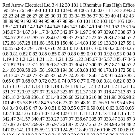
Red Arrow Electrical Ltd 3 4 12 30 181 1 Rhombus Plus High Eff
595 595 26 590 590 10 10 10 10 99.58 100.5 1.0 0.0 1 1 LED 3992.0 
22 23 24 25 26 27 28 29 30 31 32 33 34 35 36 37 38 39 40 41 42 43
88 89 90 91 92 93 94 95 96 97 98 99 100 101 102 103 104 105 106
139 140 141 142 143 144 145 146 147 148 149 150 151 152 153 15
345.07 344.67 344.17 343.57 342.87 341.97 340.97 339.87 338.67 3
294.57 291.07 287.57 284.07 280.37 276.57 272.67 268.67 264.57 2
172.88 167.28 161.68 156.18 150.48 144.89 139.19 133.39 127.59 12
10.45 6.88 3.79 1.78 0.76 0.24 0.1 0.12 0.14 0.16 0.19 0.2 0.23 0.25
0.8 0.81 0.82 0.83 0.85 0.85 0.87 0.88 0.89 0.9 0.91 0.92 0.93 0.94 
1.19 1.2 1.2 1.21 1.21 1.21 1.21 1.22 1.22 345.67 345.57 345.47 3
317.87 315.27 312.67 309.87 307.07 304.07 300.97 297.87 294.57 2
214.68 209.58 204.58 199.38 194.08 188.88 183.48 178.18 172.58 1
53.17 47.77 42.77 37.45 32.54 27.74 22.92 18.42 14 9.91 6.46 3.82 2 
0.65 0.67 0.68 0.7 0.72 0.73 0.74 0.75 0.77 0.78 0.8 0.81 0.82 0.83 0
1.15 1.16 1.17 1.18 1.18 1.18 1.19 1.19 1.2 1.2 1.2 1.21 1.21 1.21
331.77 329.97 327.97 325.87 323.67 321.37 318.97 316.47 313.87 3
245.18 240.68 236.18 231.48 226.68 221.88 216.88 211.98 206.98 2
101.49 95.58 89.92 84.35 78.6 73.02 67.48 62.02 56.51 50.95 45.86 4
0.4 0.43 0.45 0.47 0.49 0.51 0.53 0.55 0.57 0.59 0.61 0.63 0.65 0.66
1.02 1.04 1.05 1.06 1.07 1.08 1.09 1.11 1.11 1.12 1.13 1.14 1.15 1.
342.47 341.57 340.47 339.27 337.97 336.67 335.07 333.47 331.67 3
277.87 273.97 269.97 265.97 261.87 257.67 253.27 248.98 244.48 2
147.09 141.19 135.59 129.79 124.29 118.49 112.69 106.79 100.89 95